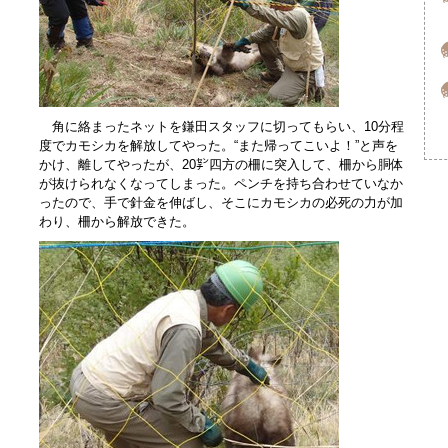
角に絡まったネットを鎌田スタッフに切ってもらい、10分程
度でカモシカを解放してやった。“また帰ってこいよ！”と声を
かけ、離してやったが、20㌢四方の柵に突入して、柵から胴体
が抜けられなくなってしまった。ペンチを持ち合わせていなか
ったので、手で針金を伸ばし、そこにカモシカの必死の力が加
わり、柵から解放できた。