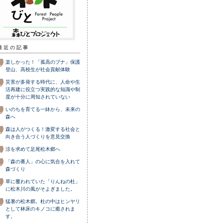
最近の記事
楽しかった！「孤高のブナ」保護
登山、高校生が社会貢献体験
災害が多発する時代に、人命や生
活再建に役立つ実践的な知識や制
度が十分に周知されていない
いのちを育てる一鉢から、未来の
森へ
森は人がつくる！激変する社会と
向き合う人づくりを意見交換
涼を求めて足尾松木郷へ
「森の番人」の心に気合を入れて
森づくり
草に覆われていた「りんねの杜」
に松木川の風がそよぎました。
猛暑の松木郷。杜の中はヒンヤリ
として林床のキノコに癒されま
す。