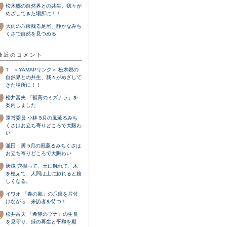
松木郷の自然界との共生、我々が
めざしてきた場所に！！
大雨の爪痕残る足尾、静かなみち
くさで自然を見つめる
最近のコメント
T ＜YAMAPリンク＞
松木郷の
自然界との共生、我々がめざして
きた場所に！！
松井富夫
「孤高のミズナラ」を
案内しました
運営委員 小林
5月の風薫るみち
くさはお立ち寄りどころで大賑わ
い
瀧田 勇
5月の風薫るみちくさは
お立ち寄りどころで大賑わい
唐澤
穴掘って、土に触れて、木
を植えて、人間は土に触れると嬉
しくなる。
イワオ
「春の嵐」の爪痕を片付
けながら、来訪者を待つ！
松井富夫
「希望のブナ」の生長
を見守り、緑の再生と平和を願