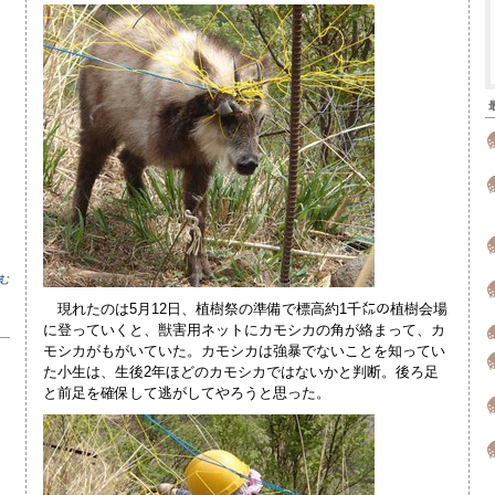
む
現れたのは5月12日、植樹祭の準備で標高約1千㍍の植樹会場
に登っていくと、獣害用ネットにカモシカの角が絡まって、カ
モシカがもがいていた。カモシカは強暴でないことを知ってい
た小生は、生後2年ほどのカモシカではないかと判断。後ろ足
と前足を確保して逃がしてやろうと思った。