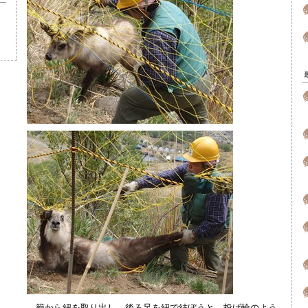
籠から紐を取り出し、後ろ足を紐で結ぼうと、投げ輪のよう