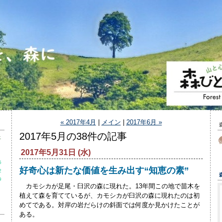
« 2017年4月
|
メイン
|
2017年6月 »
2017年5月の38件の記事
土
2017年5月31日 (水)
5
好奇心は新たな価値を生み出す“知恵の素”
2
9
カモシカが足尾・臼沢の森に現れた。13年間この地で苗木を
植えて森を育てているが、カモシカが臼沢の森に現れたのは初
めてである。対岸の岩だらけの斜面では何度か見かけたことが
ある。