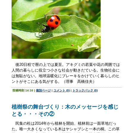
後20日程で暦の上では夏至。アキグミの若葉や花の周囲では
人間の暮らしに役立つ小さな社会が動きだている。生物社会に
は無駄がない。地球温暖化にブレーキをかけていく暮らしのヒ
ントがそこにある気がする。（理事 髙橋佳夫）
投稿時刻 14:16
|
個別ページ
|
コメント (0)
|
トラックバック (0)
植樹祭の舞台づくり：木のメッセージを感じ
とる・・・その②
民集の杜は2014年から植林を開始、植林前は一面草地だっ
た。唯一大きくなっている木はヤシャブシと一本の桐。この草