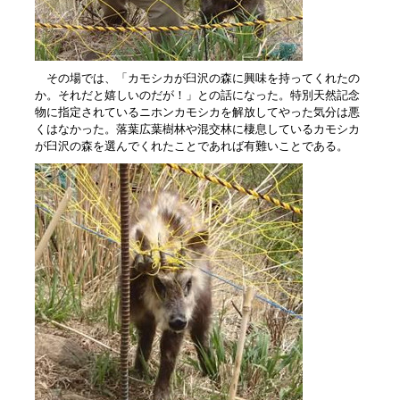
その場では、「カモシカが臼沢の森に興味を持ってくれたの
か。それだと嬉しいのだが！」との話になった。特別天然記念
物に指定されているニホンカモシカを解放してやった気分は悪
くはなかった。落葉広葉樹林や混交林に棲息しているカモシカ
が臼沢の森を選んでくれたことであれば有難いことである。