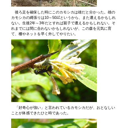
後ろ足を確保した時にこのカモシカは雄だと分かった。雄の
カモシカの縄張りは10～50㌶というから、また遭えるかもしれ
ない。生後2年～3年だとすれば親子で遭えるかもしれない。そ
れまでには間に合わないかもしれないが、この森を元気に育
て、柵やネットを早く外してやりたい。
「好奇心が強い」と言われているカモシカだが、おとなしい
ことが体感できたひと時であった。