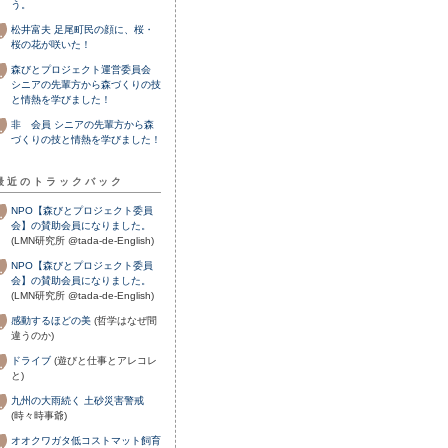
う。
松井富夫
足尾町民の顔に、桜・
桜の花が咲いた！
森びとプロジェクト運営委員会
シニアの先輩方から森づくりの技
と情熱を学びました！
非 会員
シニアの先輩方から森
づくりの技と情熱を学びました！
最近のトラックバック
NPO【森びとプロジェクト委員
会】の賛助会員になりました。
(LMN研究所 @tada-de-English)
NPO【森びとプロジェクト委員
会】の賛助会員になりました。
(LMN研究所 @tada-de-English)
感動するほどの美
(哲学はなぜ間
違うのか)
ドライブ
(遊びと仕事とアレコレ
と)
九州の大雨続く 土砂災害警戒
(時々時事爺)
オオクワガタ低コストマット飼育