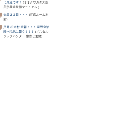
に最適です！
(オオクワガタ大型
美形養殖技術マニュアル )
先日２２日・・・
(宣彦ルーム本
館)
足尾 松木村 続報！！！ 星野金治
郎〜現代に繋ぐ！！！
(ノスタル
ジックハンター 懐古と追憶)