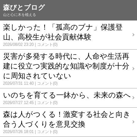
森びとブログ
山と心に木を植える
楽しかった！「孤高のブナ」保護登
山、高校生が社会貢献体験
2026/08/02 23:20
コメント(0)
災害が多発する時代に、人命や生活再
建に役立つ実践的な知識や制度が十分
に周知されていない
2026/07/31 11:40
コメント(0)
いのちを育てる一鉢から、未来の森へ
2026/07/27 12:45
コメント(0)
森は人がつくる！激変する社会と向き
合う人づくりを意見交換
2026/07/26 18:01
コメント(0)