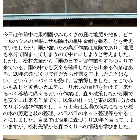
今日は午前中に果樹園やみちくさの庭に堆肥を撒き、ビニ
ールハウスの屋根にサル除けの亀甲金網を張ることを考え
ていましたが、雨が強いため高所作業は危険であり、堆肥
も水分で固まってしまうので中止にしようと考えました。
しかし、松村先輩から「雨の日でも皆作業をするつもりで
来ている。雨の中でも安全を確保しながら出来る作業はあ
る。20年の森づくりで雨だから作業を中止したことはな
い」というアドバイスを受け、皆納得しました。そこで赤
いもみじと黄色いカエデに、リボンの目印を付けて、来た
るべく移植に備えるという作業は、森を散策しながら雨で
も安全に出来る作業です。民集の杜・北と東の2班に分かれ
てリボン結び作業をし、もう１班は広場の病気になった桜
の木の剪定と枝の整理、バラバラのネット整理等をするこ
とにしました。言葉では簡単に森づくり20年と言ってしま
いますが、松村先輩から森づくりへの情熱を学びました。