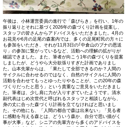
午後は、小林運営委員の進行で「森びらき」を行い、1年の
振り返りとそれに基づく2026年の森づくり計画を提案し、
スタッフの皆さんからアドバイスをいただきました。4月の
お花見や6月の足尾の森案内では、多くの足尾町民の方々に
も参加をいただき、それが11月3日の｢中倉山のブナの恩送
り」の参加に繋がっているなど、活動への理解の拡がりが
確認できました。また、筆者が向こう1年の森づくりを提案
しましたが、どうやら大分欲張りすぎた計画でありまし
た。山本先輩からは、「果たして全部できるのか？人間の
サイクルに合わせるのではなく、自然のサイクルに人間の
活動を合わせてもっとゆったりやることが、この20年の森
づくりだったと思う」という貴重なご意見をいただきまし
た。筆者は、少し肩に力が入りすぎていたようです。清水
副代表はじめ次世代と呼ばれるスタッフと相談しながら、
身の丈に合った森づくり計画を立てなければと思いまし
た。その他にも、「人間の都合で森は出来ない」「見る者
に感動を与える森とは、どういう森か、自分で思い描がく
事が大事」など、シニアの先輩方から多くのアドバイスを