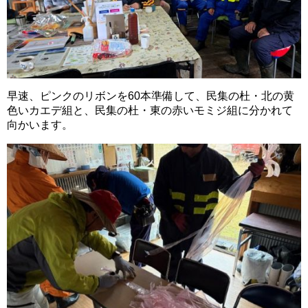
早速、ピンクのリボンを60本準備して、民集の杜・北の黄
色いカエデ組と、民集の杜・東の赤いモミジ組に分かれて
向かいます。