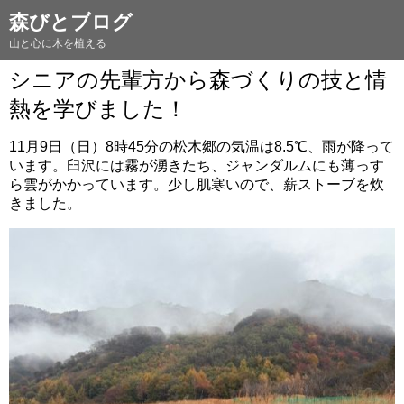
森びとブログ
山と心に木を植える
シニアの先輩方から森づくりの技と情
熱を学びました！
11月9日（日）8時45分の松木郷の気温は8.5℃、雨が降って
います。臼沢には霧が湧きたち、ジャンダルムにも薄っす
ら雲がかかっています。少し肌寒いので、薪ストーブを炊
きました。