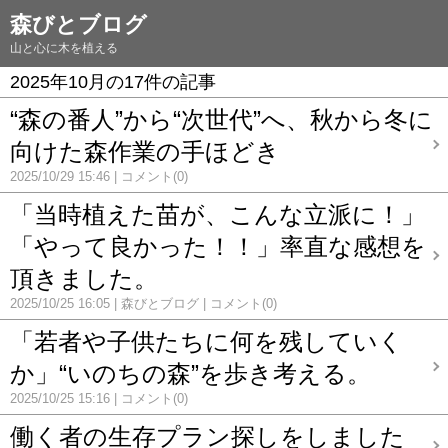
森びとブログ
山と心に木を植える
2025年10月の17件の記事
“森の番人”から“次世代”へ、秋から冬に
向けた森作業の手ほどき
2025/10/29 15:46
コメント(0)
「当時植えた苗が、こんな立派に！」
「やって良かった！！」率直な感想を
頂きました。
2025/10/25 16:05
森びとブログ
コメント(0)
「若者や子供たちに何を残していく
か」“いのちの森”を歩き考える。
2025/10/25 15:16
コメント(0)
働く者の生存プラン探しをしました