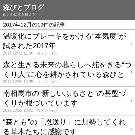
森びとブログ
山と心に木を植える
2017年12月の19件の記事
温暖化にブレーキをかける“本気度”が
試された2017年
2017/12/31 11:40
コメント(0)
森と生きる未来の暮らしへ舵をきる“つ
くり人”に心を耕かされている森びと
2017/12/30 10:25
コメント(0)
南相馬市の“新しいふるさと”の基盤づ
くりが根づいています
2017/12/29 10:01
コメント(0)
“森とも”の「恩送り」に加勢してくれ
る草木たちに感謝です