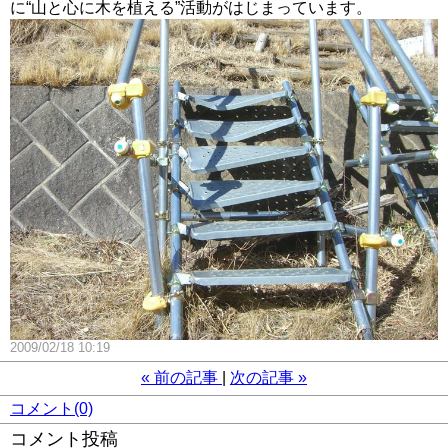
に“山と心に木を植える”活動がはじまっています。
2009/02/18 10:19
«
前の記事
次の記事
»
コメント(0)
コメント投稿