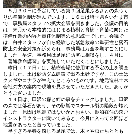
５月３０日に予定している第９回足尾ふるさとの森づく
りの準備体制が進んでいます。１６日は埼玉県さいたま市
で、事務局スタッフの拡大会議を開きました。会議の目的
は、来月から本格的にはじまる植樹と育樹・育苗に向けた
準備作業の内容と責任体制等の意思統一でした。会議で
は、白井スタッフが自ら経験した緊急救命の重要性と落石
防止の安全対策が訴えられ、事務局は万全を期すことにし
ました。早速、事務局は足尾消防署に相談をし、４月に
「普通救命講習」を実施していただくことにしました。
昨日（１７日）は、植樹会場に使用する予定の土を調査
しました。土は砂防ダム建設で出る土砂ですが、この土は
クヌギやコナラが生えてところのものです。地元造林土木
会社の方の案内で現地を見させていただきました。ありが
とうございました。
１４日は、臼沢の森と絆の森をチェックしました。臼沢
の森では落石があり、その影響でスチール製の階段が壊れ
ました。原因は地震ではないかとおもい、鹿沼在住の森戸
インストラクターに聞いてみると、今月に入って２回ほど
地震があったと言っていました。
早すぎる早春を感じる足尾では、木々や虫たちととも