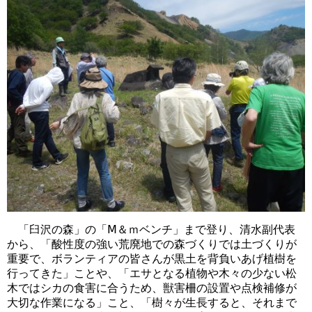
「臼沢の森」の「Ⅿ＆ｍベンチ」まで登り、清水副代表
から、「酸性度の強い荒廃地での森づくりでは土づくりが
重要で、ボランティアの皆さんが黒土を背負いあげ植樹を
行ってきた」ことや、「エサとなる植物や木々の少ない松
木ではシカの食害に合うため、獣害柵の設置や点検補修が
大切な作業になる」こと、「樹々が生長すると、それまで