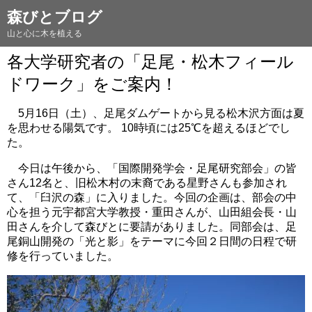
森びとブログ
山と心に木を植える
各大学研究者の「足尾・松木フィール
ドワーク」をご案内！
5月16日（土）、足尾ダムゲートから見る松木沢方面は夏
を思わせる陽気です。 10時頃には25℃を超えるほどでし
た。
今日は午後から、「国際開発学会・足尾研究部会」の皆
さん12名と、旧松木村の末裔である星野さんも参加され
て、「臼沢の森」に入りました。今回の企画は、部会の中
心を担う元宇都宮大学教授・重田さんが、山田組会長・山
田さんを介して森びとに要請がありました。同部会は、足
尾銅山開発の「光と影」をテーマに今回２日間の日程で研
修を行っていました。