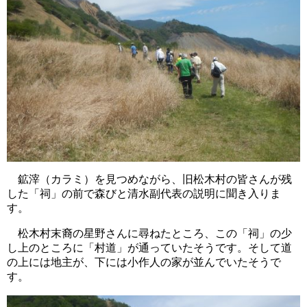
鉱滓（カラミ）を見つめながら、旧松木村の皆さんが残
した「祠」の前で森びと清水副代表の説明に聞き入りま
す。
松木村末裔の星野さんに尋ねたところ、この「祠」の少
し上のところに「村道」が通っていたそうです。そして道
の上には地主が、下には小作人の家が並んでいたそうで
す。