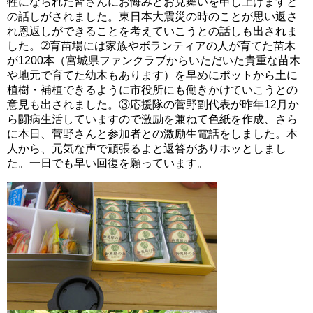
牲になられた皆さんにお悔みとお見舞いを申し上げますと
の話しがされました。東日本大震災の時のことが思い返さ
れ恩返しができることを考えていこうとの話しも出されま
した。➁育苗場には家族やボランティアの人が育てた苗木
が1200本（宮城県ファンクラブからいただいた貴重な苗木
や地元で育てた幼木もあります）を早めにポットから土に
植樹・補植できるように市役所にも働きかけていこうとの
意見も出されました。③応援隊の菅野副代表が昨年12月か
ら闘病生活していますので激励を兼ねて色紙を作成、さら
に本日、菅野さんと参加者との激励生電話をしました。本
人から、元気な声で頑張るよと返答がありホッとしまし
た。一日でも早い回復を願っています。