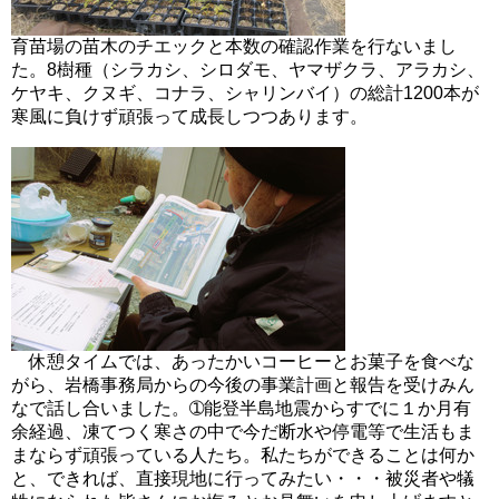
育苗場の苗木のチエックと本数の確認作業を行ないまし
た。8樹種（シラカシ、シロダモ、ヤマザクラ、アラカシ、
ケヤキ、クヌギ、コナラ、シャリンバイ）の総計1200本が
寒風に負けず頑張って成長しつつあります。
休憩タイムでは、あったかいコーヒーとお菓子を食べな
がら、岩橋事務局からの今後の事業計画と報告を受けみん
なで話し合いました。➀能登半島地震からすでに１か月有
余経過、凍てつく寒さの中で今だ断水や停電等で生活もま
まならず頑張っている人たち。私たちができることは何か
と、できれば、直接現地に行ってみたい・・・被災者や犠