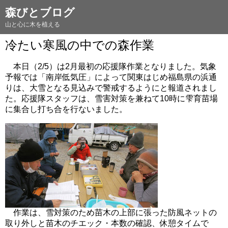
森びとブログ
山と心に木を植える
冷たい寒風の中での森作業
本日（2/5）は2月最初の応援隊作業となりました。気象
予報では「南岸低気圧」によって関東はじめ福島県の浜通
りは、大雪となる見込みで警戒するようにと報道されまし
た。応援隊スタッフは、雪害対策を兼ねて10時に雫育苗場
に集合し打ち合を行ないました。
作業は、雪対策のため苗木の上部に張った防風ネットの
取り外しと苗木のチエック・本数の確認、休憩タイムで