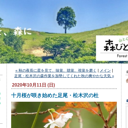
« 秋の夜長に星を見て、味覚、聴覚、視覚を磨く
|
メイン
|
足尾・松木沢の森作業を加勢してくれた秋の爽やかな天気 »
土
2020年10月11日 (日)
5
十月桜が咲き始めた足尾・松木沢の杜
2
9