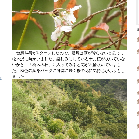
台風14号がUターンしたので、足尾は雨が降らないと思って
松木沢に向かいました。楽しみにしている十月桜が咲いていな
いかと、「松木の杜」に入ってみると花が六輪咲いていまし
た。秋色の葉をバックに可憐に咲く桜の花に気持ちがホッとし
ました。
む