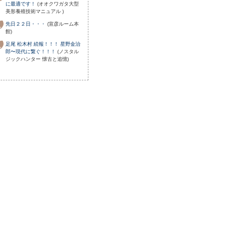
に最適です！
(オオクワガタ大型
美形養殖技術マニュアル )
先日２２日・・・
(宣彦ルーム本
館)
足尾 松木村 続報！！！ 星野金治
郎〜現代に繋ぐ！！！
(ノスタル
ジックハンター 懐古と追憶)