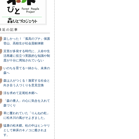
最近の記事
楽しかった！「孤高のブナ」保護
登山、高校生が社会貢献体験
災害が多発する時代に、人命や生
活再建に役立つ実践的な知識や制
度が十分に周知されていない
いのちを育てる一鉢から、未来の
森へ
森は人がつくる！激変する社会と
向き合う人づくりを意見交換
涼を求めて足尾松木郷へ
「森の番人」の心に気合を入れて
森づくり
草に覆われていた「りんねの杜」
に松木川の風がそよぎました。
猛暑の松木郷。杜の中はヒンヤリ
として林床のキノコに癒されま
す。