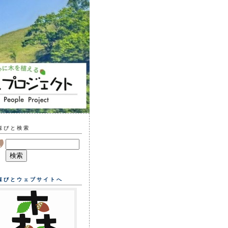
森びと検索
森びとウェブサイトへ