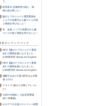
う。
松井富夫
足尾町民の顔に、桜・
桜の花が咲いた！
森びとプロジェクト運営委員会
シニアの先輩方から森づくりの技
と情熱を学びました！
非 会員
シニアの先輩方から森
づくりの技と情熱を学びました！
最近のトラックバック
NPO【森びとプロジェクト委員
会】の賛助会員になりました。
(LMN研究所 @tada-de-English)
NPO【森びとプロジェクト委員
会】の賛助会員になりました。
(LMN研究所 @tada-de-English)
感動するほどの美
(哲学はなぜ間
違うのか)
ドライブ
(遊びと仕事とアレコレ
と)
九州の大雨続く 土砂災害警戒
(時々時事爺)
オオクワガタ低コストマット飼育