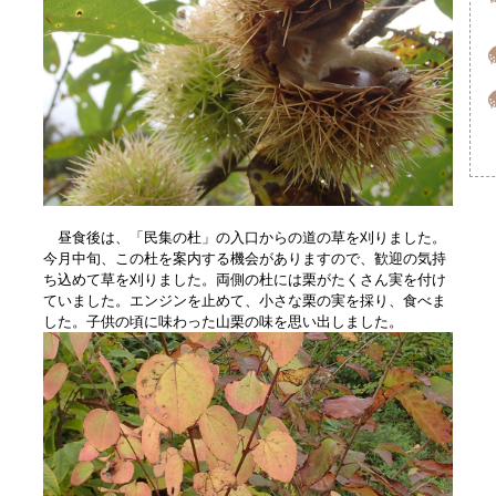
昼食後は、「民集の杜」の入口からの道の草を刈りました。
今月中旬、この杜を案内する機会がありますので、歓迎の気持
ち込めて草を刈りました。両側の杜には栗がたくさん実を付け
ていました。エンジンを止めて、小さな栗の実を採り、食べま
した。子供の頃に味わった山栗の味を思い出しました。