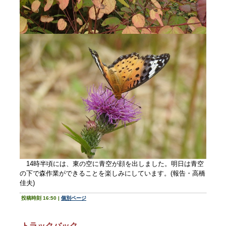
14時半頃には、東の空に青空が顔を出しました。明日は青空
の下で森作業ができることを楽しみにしています。(報告・高橋
佳夫)
投稿時刻 16:50
|
個別ページ
トラックバック