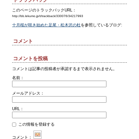
このページのトラックバックURL：
http://bb.lekumo.jp/t/trackback/330076/34217993
十月桜が咲き始めた足尾・松木沢の杜
を参照しているブログ:
コメント
コメントを投稿
コメントは記事の投稿者が承認するまで表示されません。
名前：
メールアドレス：
URL：
この情報を登録する
コメント：