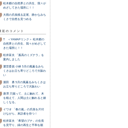
松木郷の自然界との共生、我々が
めざしてきた場所に！！
大雨の爪痕残る足尾、静かなみち
くさで自然を見つめる
最近のコメント
T ＜YAMAPリンク＞
松木郷の
自然界との共生、我々がめざして
きた場所に！！
松井富夫
「孤高のミズナラ」を
案内しました
運営委員 小林
5月の風薫るみち
くさはお立ち寄りどころで大賑わ
い
瀧田 勇
5月の風薫るみちくさは
お立ち寄りどころで大賑わい
唐澤
穴掘って、土に触れて、木
を植えて、人間は土に触れると嬉
しくなる。
イワオ
「春の嵐」の爪痕を片付
けながら、来訪者を待つ！
松井富夫
「希望のブナ」の生長
を見守り、緑の再生と平和を願