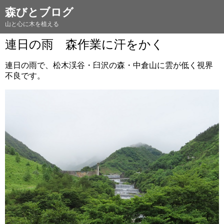
森びとブログ
山と心に木を植える
連日の雨 森作業に汗をかく
連日の雨で、松木渓谷・臼沢の森・中倉山に雲が低く視界
不良です。