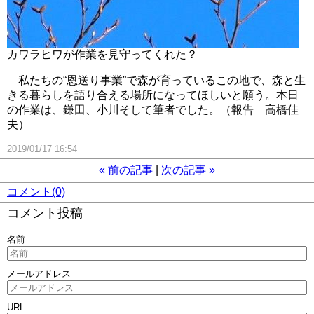
カワラヒワが作業を見守ってくれた？
私たちの“恩送り事業”で森が育っているこの地で、森と生
きる暮らしを語り合える場所になってほしいと願う。本日
の作業は、鎌田、小川そして筆者でした。（報告 高橋佳
夫）
2019/01/17 16:54
«
前の記事
次の記事
»
コメント(0)
コメント投稿
名前
メールアドレス
URL