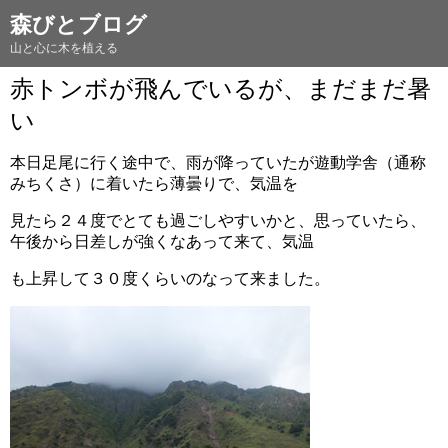
森びとブログ
山と心に木を植える
赤トンボが飛んでいるが、まだまだ暑
い
本日足尾に行く途中で、雨が降っていたが遊動学舎（通称
みちくさ）に着いたら薄曇りで、気温を
見たら２４度でとても過ごしやすいかと、思っていたら、
午後から日差しが強くなあって来て、気温
も上昇して３０度くらいのなって来ました。