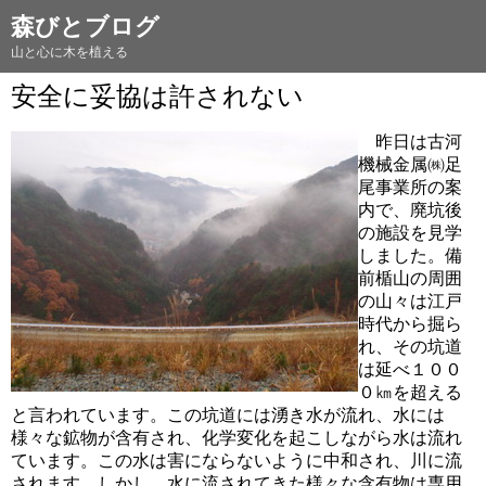
森びとブログ
山と心に木を植える
安全に妥協は許されない
昨日は古河
機械金属㈱足
尾事業所の案
内で、廃坑後
の施設を見学
しました。備
前楯山の周囲
の山々は江戸
時代から掘ら
れ、その坑道
は延べ１００
０㎞を超える
と言われています。この坑道には湧き水が流れ、水には
様々な鉱物が含有され、化学変化を起こしながら水は流れ
ています。この水は害にならないように中和され、川に流
されます。しかし、水に流されてきた様々な含有物は専用