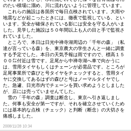
のたい積場に溜め、川に流れないように管理しています。
これらの施設は各箇所で毎日点検されています。大雨や
地震などが起こったときには、徹夜で監視している、とい
います。安全が確保されている影には安全を守る人がいま
した。見学した施設は５０年間以上も人の目と手で監視さ
れていました。
ところで、本日は日光中禅寺湖周辺の「千年の森」（私
達が言っている森）を、東京農大の学生さんと一緒に調査
する予定でした。本日の天気予報は雨ですので、標高１５
００㍍付近は雪です。足尾から中禅寺湖へ車で向かうに
は、雪用タイヤもしくはチェーンが必需品です。ところが
足尾事業所で森びと号タイヤをチェックすると、雪用タイ
ヤに交換してあるはずの森びと号はノーマルタイヤでし
た。急遽、日光市内でチェーンを買い求めようとしました
が、店には売っていませんてした。
雪の「千年の森」調査は断念し、東京へ引き返しまし
た。何事も安全が第一ですが、それを確立させていくため
には基本的な点検（チェック）と判断（断念）の大切さを
痛感しました。
2008/11/28 10:34