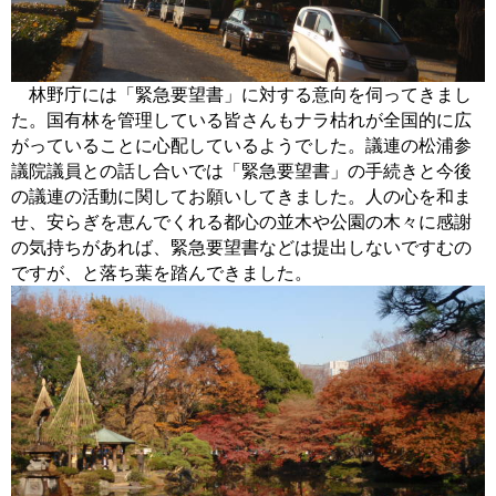
林野庁には「緊急要望書」に対する意向を伺ってきまし
た。国有林を管理している皆さんもナラ枯れが全国的に広
がっていることに心配しているようでした。議連の松浦参
議院議員との話し合いでは「緊急要望書」の手続きと今後
の議連の活動に関してお願いしてきました。人の心を和ま
せ、安らぎを恵んでくれる都心の並木や公園の木々に感謝
の気持ちがあれば、緊急要望書などは提出しないですむの
ですが、と落ち葉を踏んできました。