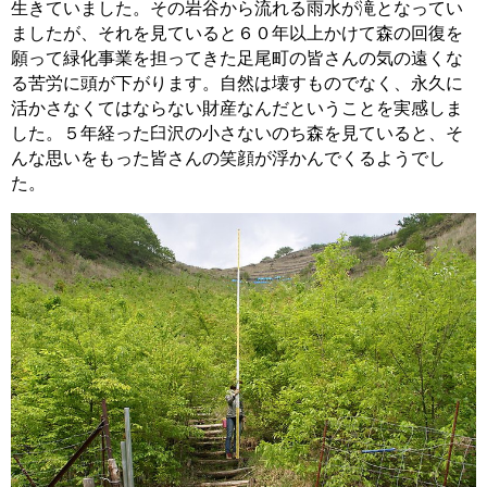
生きていました。その岩谷から流れる雨水が滝となってい
ましたが、それを見ていると６０年以上かけて森の回復を
願って緑化事業を担ってきた足尾町の皆さんの気の遠くな
る苦労に頭が下がります。自然は壊すものでなく、永久に
活かさなくてはならない財産なんだということを実感しま
した。５年経った臼沢の小さないのち森を見ていると、そ
んな思いをもった皆さんの笑顔が浮かんでくるようでし
た。