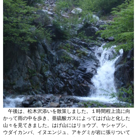
午後は、松木沢添いを散策しました。１時間程上流に向
かって雨の中を歩き、亜硫酸ガスによってはげ山と化した
山々を見てきました。はげ山にはリョウブ、ヤシャブシ、
ウダイカンバ、イヌエンジュ、アキグミが岩に張りついて