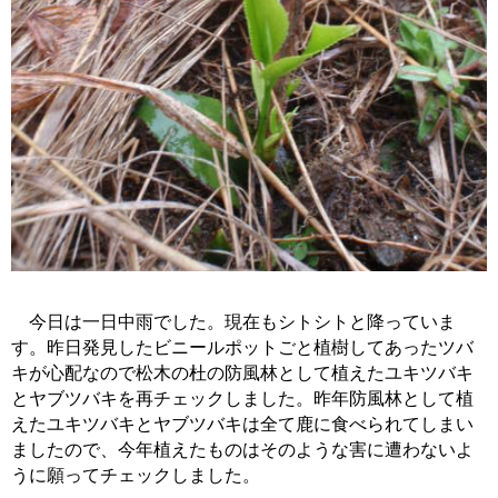
今日は一日中雨でした。現在もシトシトと降っていま
す。昨日発見したビニールポットごと植樹してあったツバ
キが心配なので松木の杜の防風林として植えたユキツバキ
とヤブツバキを再チェックしました。昨年防風林として植
えたユキツバキとヤブツバキは全て鹿に食べられてしまい
ましたので、今年植えたものはそのような害に遭わないよ
うに願ってチェックしました。