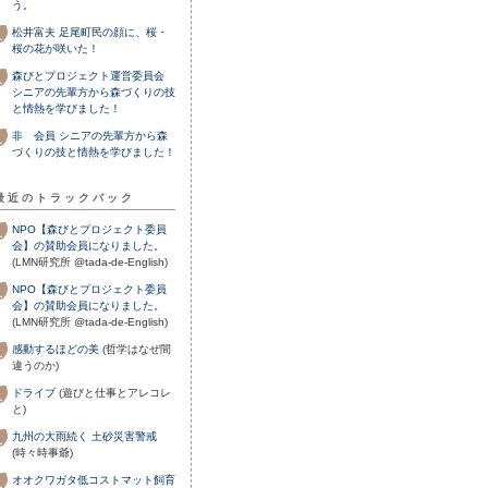
う。
松井富夫
足尾町民の顔に、桜・
桜の花が咲いた！
森びとプロジェクト運営委員会
シニアの先輩方から森づくりの技
と情熱を学びました！
非 会員
シニアの先輩方から森
づくりの技と情熱を学びました！
最近のトラックバック
NPO【森びとプロジェクト委員
会】の賛助会員になりました。
(LMN研究所 @tada-de-English)
NPO【森びとプロジェクト委員
会】の賛助会員になりました。
(LMN研究所 @tada-de-English)
感動するほどの美
(哲学はなぜ間
違うのか)
ドライブ
(遊びと仕事とアレコレ
と)
九州の大雨続く 土砂災害警戒
(時々時事爺)
オオクワガタ低コストマット飼育