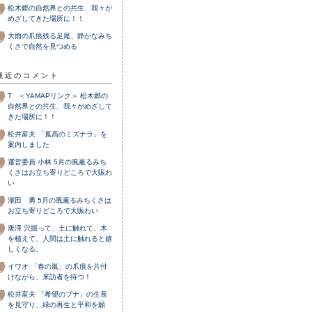
松木郷の自然界との共生、我々が
めざしてきた場所に！！
大雨の爪痕残る足尾、静かなみち
くさで自然を見つめる
最近のコメント
T ＜YAMAPリンク＞
松木郷の
自然界との共生、我々がめざして
きた場所に！！
松井富夫
「孤高のミズナラ」を
案内しました
運営委員 小林
5月の風薫るみち
くさはお立ち寄りどころで大賑わ
い
瀧田 勇
5月の風薫るみちくさは
お立ち寄りどころで大賑わい
唐澤
穴掘って、土に触れて、木
を植えて、人間は土に触れると嬉
しくなる。
イワオ
「春の嵐」の爪痕を片付
けながら、来訪者を待つ！
松井富夫
「希望のブナ」の生長
を見守り、緑の再生と平和を願