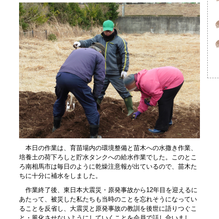
本日の作業は、育苗場内の環境整備と苗木への水撒き作業、
培養土の荷下ろしと貯水タンクへの給水作業でした。このとこ
ろ南相馬市は毎日のように乾燥注意報が出ているので、苗木た
ちに十分に補水をしました。
作業終了後、東日本大震災・原発事故から12年目を迎えるに
あたって、被災した私たちも当時のことを忘れそうになってい
ることを反省し、大震災と原発事故の教訓を後世に語りつぐこ
と・風化させないようにしていくことを会員で話し合いまし