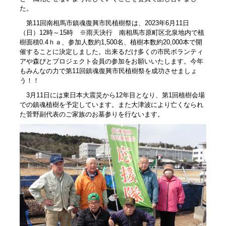
た。
第11回南相馬市鎮魂復興市民植樹祭は、2023年6月11日
（日）12時～15時 ※雨天決行 南相馬市原町区北泉地内で植
樹面積0.4ｈａ、参加人数約1,500名、植樹本数約20,000本で開
催することに決定しました。出来るだけ多くの市民ボランティ
アや森びとプロジェクト会員の参加をお願いいたします。今年
もみんなの力で第11回鎮魂復興市民植樹祭を成功させましょ
う！！
3月11日には東日本大震災から12年目となり、第1回植樹会場
での鎮魂植樹を予定しています。また大津波により亡くなられ
た菅野副代表のご家族のお墓参りを行ないます。