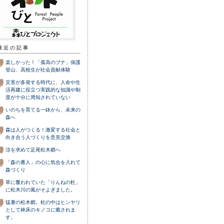
最近の記事
楽しかった！「孤高のブナ」保護
登山、高校生が社会貢献体験
災害が多発する時代に、人命や生
活再建に役立つ実践的な知識や制
度が十分に周知されていない
いのちを育てる一鉢から、未来の
森へ
森は人がつくる！激変する社会と
向き合う人づくりを意見交換
涼を求めて足尾松木郷へ
「森の番人」の心に気合を入れて
森づくり
草に覆われていた「りんねの杜」
に松木川の風がそよぎました。
猛暑の松木郷。杜の中はヒンヤリ
として林床のキノコに癒されま
す。