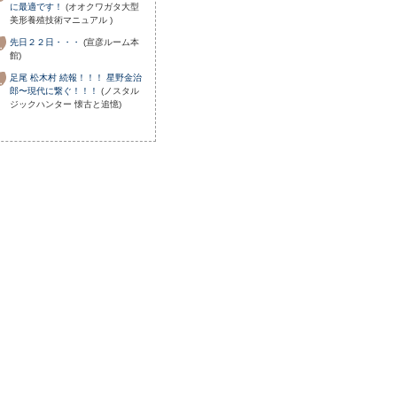
に最適です！
(オオクワガタ大型
美形養殖技術マニュアル )
先日２２日・・・
(宣彦ルーム本
館)
足尾 松木村 続報！！！ 星野金治
郎〜現代に繋ぐ！！！
(ノスタル
ジックハンター 懐古と追憶)