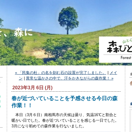
« 「民集の杜」の名を刻む石の設置が完了しました。
|
メイ
ン
|
異常な温かさの中で、汗をかきながらの森作業！ »
土
2023年3月 6日 (月)
5
春が近づいていることを予感させる今日の森
2
作業！！
9
本日（3月６日）南相馬市の天候は曇り、気温16℃と割合と
暖かい日でした。春が近づいていることを感じる一日でした。
3月になり初めての森作業を行ないました。