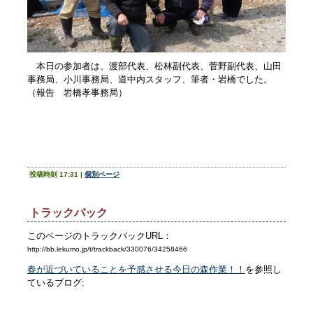
本日の参加者は、渡部代表、松林副代表、菅野副代表、山田
事務局、小川事務局、道中内スタッフ、筆者・岩橋でした。
（報告 岩橋孝事務局）
投稿時刻 17:31
|
個別ページ
トラックバック
このページのトラックバックURL：
http://bb.lekumo.jp/t/trackback/330076/34258466
春が近づいていることを予感させる今日の森作業！！
を参照し
ているブログ: