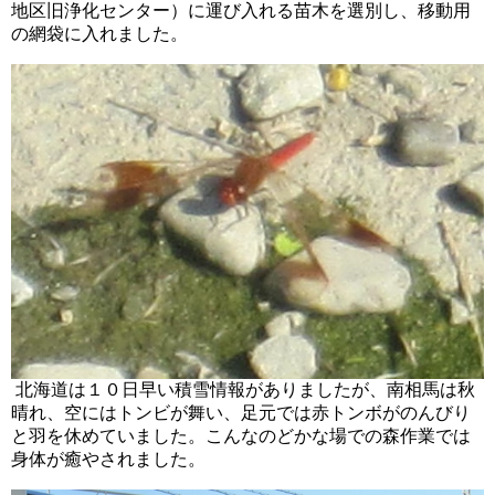
地区旧浄化センター）に運び入れる苗木を選別し、移動用
の網袋に入れました。
北海道は１０日早い積雪情報がありましたが、南相馬は秋
晴れ、空にはトンビが舞い、足元では赤トンボがのんびり
と羽を休めていました。こんなのどかな場での森作業では
身体が癒やされました。