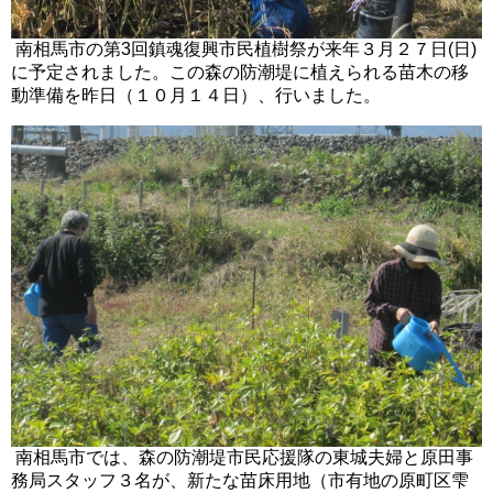
南相馬市の第3回鎮魂復興市民植樹祭が来年３月２７日(日)
に予定されました。この森の防潮堤に植えられる苗木の移
動準備を昨日（１０月１４日）、行いました。
南相馬市では、森の防潮堤市民応援隊の東城夫婦と原田事
務局スタッフ３名が、新たな苗床用地（市有地の原町区雫