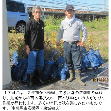
１７日には、２年前から植樹してきた森の防潮堤の草取
り、足尾からの苗木運び入れ、苗木移動という大がかりな
作業が行われます。多くの市民と秋を楽しみたいもので
す。(南相馬市応援隊・東城敏夫)