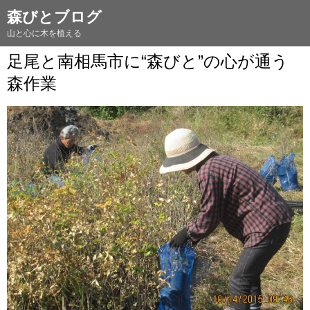
森びとブログ
山と心に木を植える
足尾と南相馬市に“森びと”の心が通う
森作業