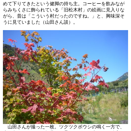
めて下りてきたという健脚の持ち主。コーヒーを飲みなが
らみちくさに飾られている「旧松木村」の絵画に見入りな
がら、昔は「こういう村だったのですね。」と、興味深そ
うに見ていました（山田さん談）。
山田さんが撮った一枚。ツクツクボウシの鳴く一方で、