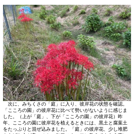
次に、みちくさの「庭」に入り、彼岸花の状態を確認。
「こころの園」の彼岸花に比べて勢いがないように感じま
した。（上が「庭」、下が「こころの園」の彼岸花）昨
年、こころの園に彼岸花を植えるときには、黒土と腐葉土
をたっぷりと混ぜ込みました。「庭」の彼岸花、少し堆肥