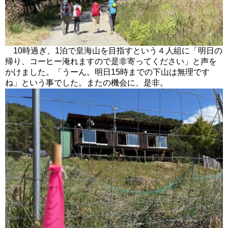
10時過ぎ、1泊で皇海山を目指すという４人組に「明日の
帰り、コーヒー淹れますので是非寄ってください」と声を
かけました。「うーん。明日15時までの下山は無理です
ね」という事でした。またの機会に、是非。